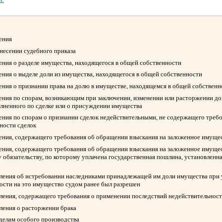
ления
ынесении судебного приказа
ления о разделе имущества, находящегося в общей собственности
ления о выделе доли из имущества, находящегося в общей собственности
ления о признании права на долю в имуществе, находящемся в общей собствен
ления по спорам, возникающим при заключении, изменении или расторжении д
олненного по сделке или о присуждении имущества
ления по спорам о признании сделок недействительными, не содержащего треб
ности сделок
ления, содержащего требования об обращении взыскания на заложенное имуще
ления, содержащего требования об обращении взыскания на заложенное имуще
 обязательству, по которому уплачена государственная пошлина, установленна
вления об истребовании наследниками принадлежащей им доли имущества при у
ости на это имущество судом ранее был разрешен
вления, содержащего требования о применении последствий недействительност
вления о расторжении брака
 делам особого производства