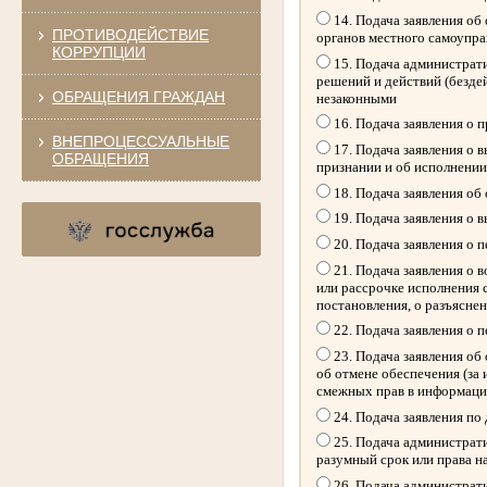
14. Подача заявления об
ПРОТИВОДЕЙСТВИЕ
органов местного самоупр
КОРРУПЦИИ
15. Подача администрати
решений и действий (безде
ОБРАЩЕНИЯ ГРАЖДАН
незаконными
16. Подача заявления о 
ВНЕПРОЦЕССУАЛЬНЫЕ
17. Подача заявления о 
ОБРАЩЕНИЯ
признании и об исполнении
18. Подача заявления об
19. Подача заявления о 
20. Подача заявления о 
21. Подача заявления о 
или рассрочке исполнения 
постановления, о разъясне
22. Подача заявления о 
23. Подача заявления об 
об отмене обеспечения (за
смежных прав в информацио
24. Подача заявления по
25. Подача администрати
разумный срок или права н
26. Подача администрати