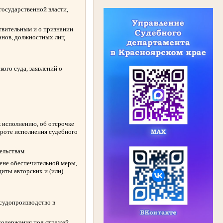
государственной власти,
твительным и о признании
ганов, должностных лиц
ого суда, заявлений о
к исполнению, об отсрочке
ороте исполнения судебного
ельствам
амене обеспечительной меры,
иты авторских и (или)
 судопроизводство в
содержания под стражей,