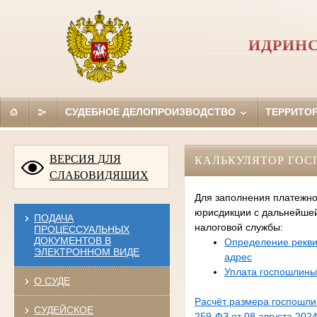
ИДРИНС
СУДЕБНОЕ ДЕЛОПРОИЗВОДСТВО
ТЕРРИТО
ВЕРСИЯ ДЛЯ
КАЛЬКУЛЯТОР ГО
СЛАБОВИДЯЩИХ
Для заполнения платежно
юрисдикции с дальнейше
ПОДАЧА
налоговой службы:
ПРОЦЕССУАЛЬНЫХ
ДОКУМЕНТОВ В
Определение рекви
ЭЛЕКТРОННОМ ВИДЕ
адрес
Уплата госпошлины
О СУДЕ
Расчёт размера госпошл
СУДЕЙСКОЕ
259-ФЗ от 08 августа 2024