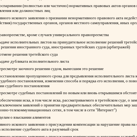
 оспаривании (полностью или частично) нормативных правовых актов органов 
авления или должностных лиц
вного искового заявления о признании ненормативного правового акта недейс
йствия) государственных органов, органов местного самоуправления, иных ор
правопреемстве, кроме случаев универсального правопреемства
выдаче исполнительных листов на принудительное исполнение решений третейск
 решения иностранного суда, иностранных третейских судов (арбитражей)
 отмене решения третейского суда
выдаче дубликата исполнительного листа
пересмотре заочного решения судом, вынесшим это решение
восстановлении пропущенного срока для предъявления исполнительного листа 
судебного постановления, изменении способа и порядка его исполнения, о пов
нии судебного постановления
пересмотре судебных постановлений по новым или вновь открывшимся обстоят
обеспечении иска, в том числе иска, рассматриваемого в третейском суде, о з
 исключением заявлений о принятии предварительных обеспечительных мер защ
нно-телекоммуникационных сетях, в том числе в сети "Интернет")
 делам о взыскании алиментов
вного искового заявления о присуждении компенсации за нарушение права на
а исполнение судебного акта в разумный срок
вного искового заявления о присуждении компенсации за нарушение условий 