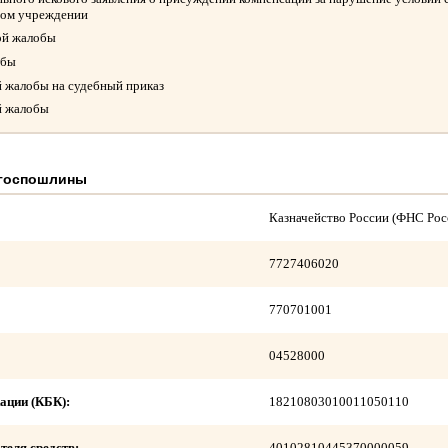
ном учреждении
ой жалобы
обы
й жалобы на судебный приказ
й жалобы
 госпошлины
Казначейство России (ФНС Рос
7727406020
770701001
04528000
ации (КБК):
18210803010011050110
теля средств:
40102810445370000059