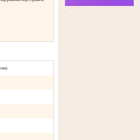
.
сии)