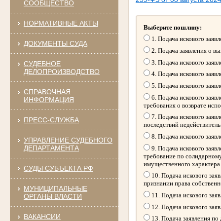
СООБЩЕСТВО
НОРМАТИВНЫЕ АКТЫ
Выберите пошлину:
1. Подача искового заяв
ДОКУМЕНТЫ СУДА
2. Подача заявления о в
3. Подача искового заяв
СУДЕБНОЕ
ДЕЛОПРОИЗВОДСТВО
4. Подача искового заяв
5. Подача искового заяв
СПРАВОЧНАЯ
6. Подача искового заяв
ИНФОРМАЦИЯ
требования о возврате исп
7. Подача искового заяв
ПРЕСС-СЛУЖБА
последствий недействитель
8. Подача искового заяв
УПРАВЛЕНИЕ СУДЕБНОГО
ДЕПАРТАМЕНТА
9. Подача искового заяв
требование по солидарному
имущественного характера
СУДЫ СУБЪЕКТА РФ
10. Подача искового зая
признании права собственн
МУНИЦИПАЛЬНЫЕ
11. Подача искового зая
ОРГАНЫ ВЛАСТИ
12. Подача искового зая
ВАКАНСИИ
13. Подача заявления по