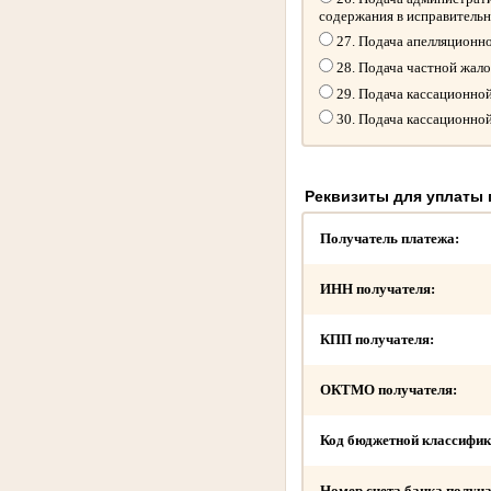
содержания в исправитель
27. Подача апелляционн
28. Подача частной жал
29. Подача кассационно
30. Подача кассационно
Реквизиты для уплаты
Получатель платежа:
ИНН получателя:
КПП получателя:
ОКТМО получателя:
Код бюджетной классифик
Номер счета банка получа