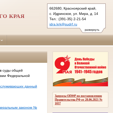
662680, Красноярский край,
с. Идринское, ул. Мира, д. 14
ГО КРАЯ
Тел.: (391-35) 2-21-54
idra.krk@sudrf.ru
развернуть
 в суды общей
сами Федеральной
обслуживающих данный
Запросы ОПФР по постановлению
Правительства РФ от 28.06.2021 №
1037
едеральным законом №