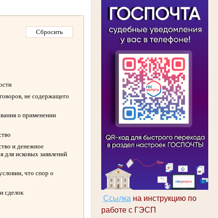
ности
оговоров, не содержащего
ования о применении
ство
ство и денежное
я для исковых заявлений
словии, что спор о
и сделок
Ссылка
на инструкцию по
работе с ГЭСП